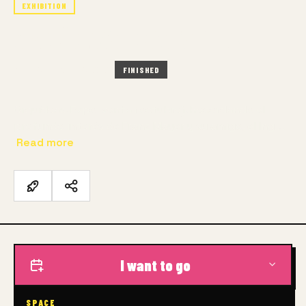
EXHIBITION
ORQUÍDEAS: EXPO-VENTA
7 NOV – 16 NOV 2025
FINISHED
Orquídeas. Expo-venta (octubre). Recordando el
profundo interés de Franz Mayer y su amigo, el Ing.…
Read more
I want to go
SPACE