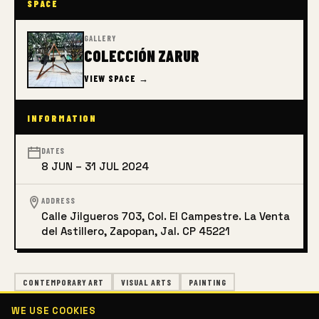
SPACE
GALLERY
COLECCIÓN ZARUR
VIEW SPACE →
INFORMATION
DATES
8 JUN – 31 JUL 2024
ADDRESS
Calle Jilgueros 703, Col. El Campestre. La Venta
del Astillero, Zapopan, Jal. CP 45221
CONTEMPORARY ART
VISUAL ARTS
PAINTING
WE USE COOKIES