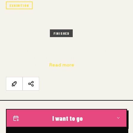
EXHIBITION
CUANDO LOS ECOS RESUENAN
8 JUN – 31 JUL 2024
FINISHED
Texto: @miezemontesFecha: Sábado 8 de junioLugar:
Colección ZarurParque Industrial La Venta 1 Bodega
18Calle Jilgueros…
Read more
I want to go