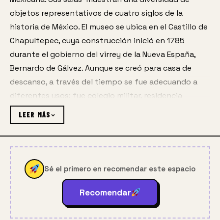
objetos representativos de cuatro siglos de la 
historia de México. El museo se ubica en el Castillo de 
Chapultepec, cuya construcción inició en 1785 
durante el gobierno del virrey de la Nueva España, 
Bernardo de Gálvez. Aunque se creó para casa de 
descanso, a través del tiempo se fue adecuando a 
diferentes usos: fue colegio militar, residencia 
imperial con Maximiliano y Carlota (1864-1867), 
LEER MÁS
residencia presidencial y, desde 1939, sede del Museo 
Nacional de Historia.
El museo cuenta con 12 salas de exposición 
Sé el primero en recomendar este espacio
permanente que presentan la trayectoria histórica 
del país, desde la Conquista hasta la Revolución 
Recomendar
Mexicana; y 22 salas en el área conocida como 
Alcázar, en las que se recrean las habitaciones de 