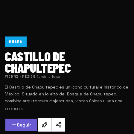
MUSEO
CASTILLO DE
CHAPULTEPEC
CDMX · MÉXICO
·
Concierto · Danza
El Castillo de Chapultepec es un ícono cultural e histórico de
México. Situado en lo alto del Bosque de Chapultepec,
combina arquitectura majestuosa, vistas únicas y una rica
colección del Museo Nacional de Historia. Recorre sus
LEER MÁS
salones, murales y jardines para descubrir cómo arte e
historia se entrelazan en este espacio imprescindible de la
Seguir
Ciudad de México.