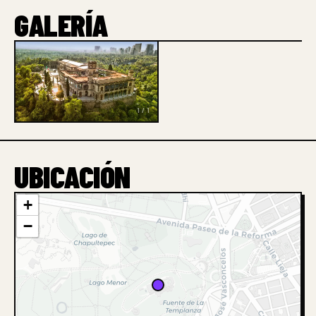
GALERÍA
1 / 1
UBICACIÓN
+
−