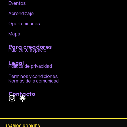
Eventos
Aprendizaje
Oportunidades
Mapa
Para creadores
Publica tu espacio
Legal
Política de privacidad
Términos y condiciones
Normas de la comunidad
Contacto
I
n
s
t
a
USAMOS COOKIES