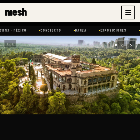
Ir
mesh
al
contenido
MÉXICO
CONCIERTO
DANZA
EXPOSICIONES
MÚSICA
‹
›
1 / 1