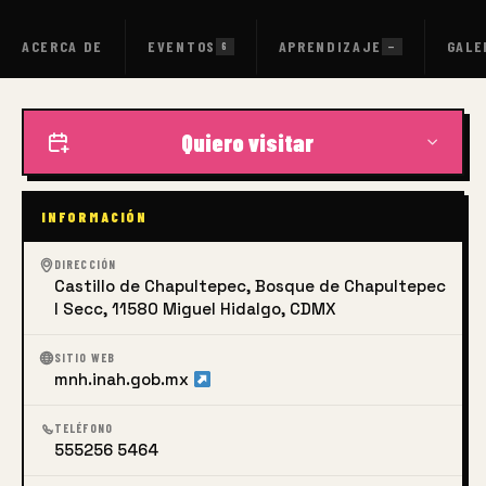
ACERCA DE
EVENTOS
APRENDIZAJE
GALE
6
—
Quiero visitar
INFORMACIÓN
DIRECCIÓN
Castillo de Chapultepec, Bosque de Chapultepec
I Secc, 11580 Miguel Hidalgo, CDMX
SITIO WEB
mnh.inah.gob.mx
TELÉFONO
555256 5464