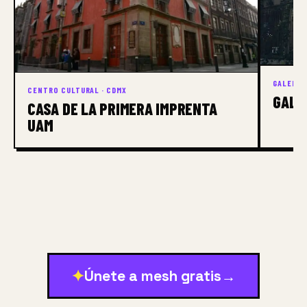
GALERÍA 
CENTRO CULTURAL · CDMX
GALE
CASA DE LA PRIMERA IMPRENTA
UAM
✦
Únete a mesh gratis
→