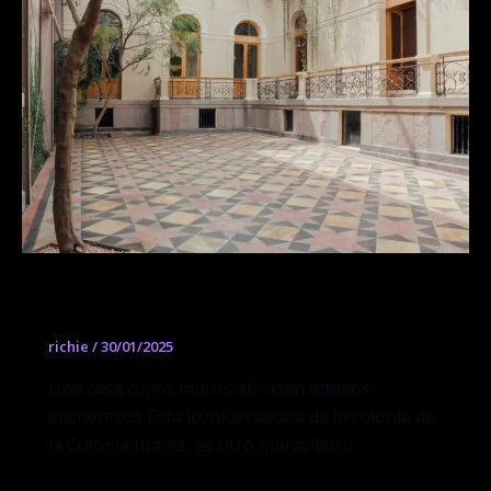
Proyectos Públicos – Barcelona
richie
/
30/01/2025
Una casa cuyos muros abrazan íntimos
encuentros Esta icónica casona de la colonia de
la Colonia Juaréz, es otro maravilloso