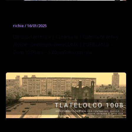
RP Estudio CDMX
richie
/
16/01/2025
Difusión artística | Curaduría | Galería de arte y
diseño contemporáneoCDMX | PUEBLAMié –
Dom 10:00am – 5:00pmSolo con cita
Tlatelolco 1008 – Departamento