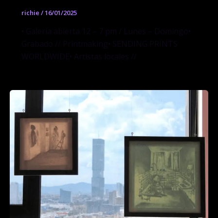
richie
/
16/01/2025
• Galería abierta 12 – 7 pm / Lunes – Domingo•
Grabado // Printmaking• SENDING PRINTS
WORLDWIDE• Artistas locales //