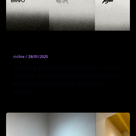
base_
richie
/
28/01/2025
Operating globally from Mexico City — We’re a
culture-first organisation looking to impact the
world with strategy, comms, production,
content