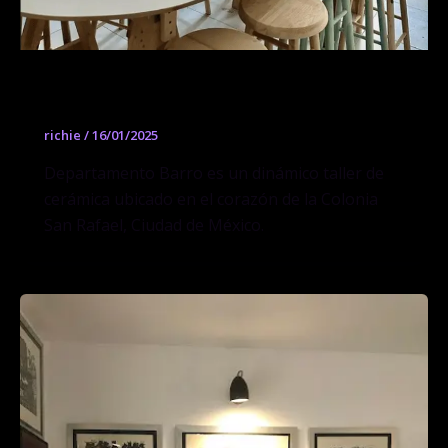
Departamento Barro
richie
/
16/01/2025
Departamento Barro es un dinámico taller de
cerámica ubicado en el corazón de la Colonia
San Rafael, Ciudad de México.