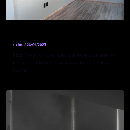
Picci Fine Arts
richie
/
28/01/2025
Picci Fine Arts no es solo una galería de arte; es
la continuación de una rica tradición familiar
que ha