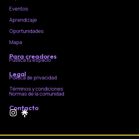
Eventos
Aprendizaje
Oportunidades
Mapa
Para creadores
Publica tu espacio
Legal
Política de privacidad
Términos y condiciones
Normas de la comunidad
Contacto
I
n
s
t