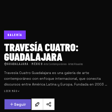
GALERÍA
TRAVESÍA CUATRO:
GUADALAJARA
GUADALAJARA · MÉXICO
·
Arte Contemporáneo · Artes Visuales
Travesía Cuatro Guadalajara es una galería de arte
contemporáneo con enfoque internacional, que conecta
discursos entre América Latina y Europa. Fundada en 2003 y
con sede también en Madrid, promueve el trabajo de
LEER MÁS
artistas con prácticas críticas y poéticas. En Guadalajara,
mantiene un programa sólido que impulsa el diálogo entre
Seguir
contextos, generaciones y lenguajes diversos.