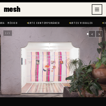
Ir
mesh
al
contenido
 MÉXICO
ARTE CONTEMPORÁNEO
ARTES VISUALES
CERÁM
‹
›
1 / 1