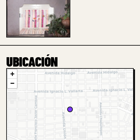
1 / 1
UBICACIÓN
+
−