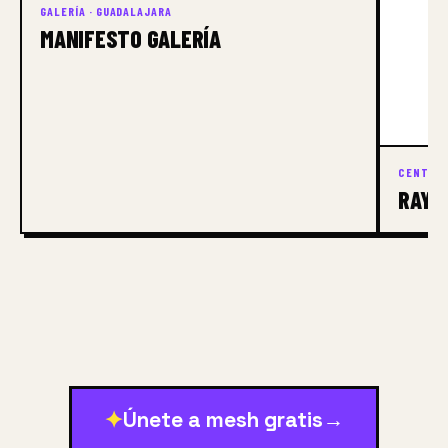
GALERÍA · GUADALAJARA
MANIFESTO GALERÍA
CENTRO 
RAYÓ
✦
Únete a mesh gratis
→