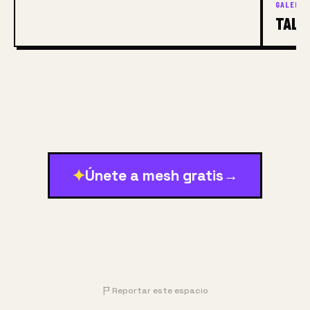
GALERÍA
TALL
✦
Únete a mesh gratis
→
Reportar este espacio