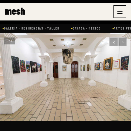
Ir
mesh
al
contenido
GALERÍA · RESIDENCIAS · TALLER
OAXACA · MÉXICO
ARTES VISUA
‹
›
1 / 1