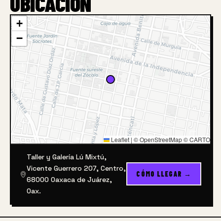
UBICACIÓN
+
−
Leaflet
|
© OpenStreetMap © CARTO
Taller y Galería Lú Mixtú,
Vicente Guerrero 207, Centro,
CÓMO LLEGAR →
68000 Oaxaca de Juárez,
Oax.