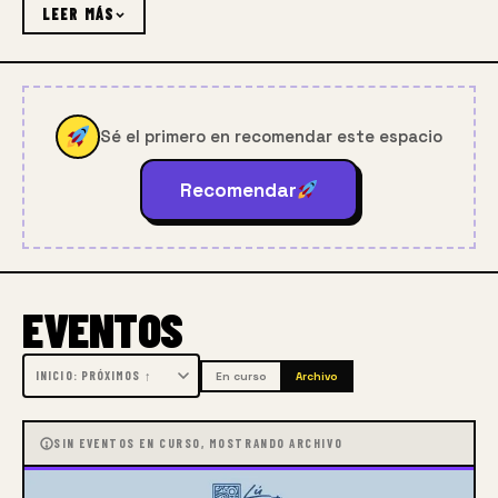
Además, brindamos experiencias artísticas únicas en 
LEER MÁS
Oaxaca: pintura de paisaje junto a turistas, 
interpretación pictórica de la arquitectura de 
iglesias y zonas arqueológicas, sesiones de figura 
humana (desnudo artístico), clases sobre la 
Sé el primero en recomendar este espacio
tradicional grana cochinilla, pintura de artesanías 
como alebrijes, entre otras actividades inspiradoras.
Recomendar
EVENTOS
En curso
Archivo
SIN EVENTOS EN CURSO, MOSTRANDO ARCHIVO