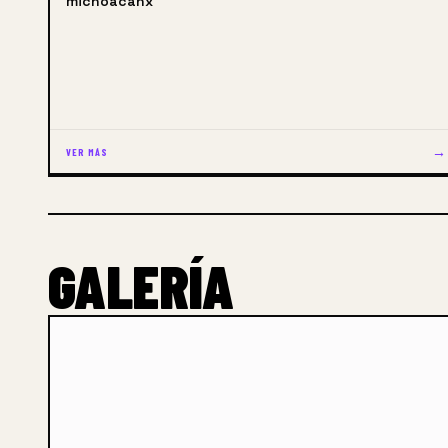
michoacanx
→
VER MÁS
GALERÍA