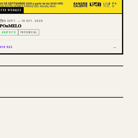
RTES VISUALES
18 SEPT. → 10 OCT. 2025
𝐏𝐎𝐧𝐌𝐄𝐋𝐎
GRATUITO
PRESENCIAL
→
VER MÁS