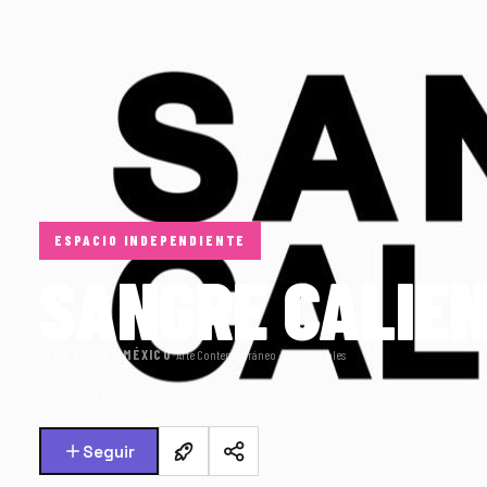
ESPACIO INDEPENDIENTE
SANGRE CALIE
MORELIA · MÉXICO
·
Arte Contemporáneo · Artes Visuales
Arte - Proyecto autogestivo
Seguir