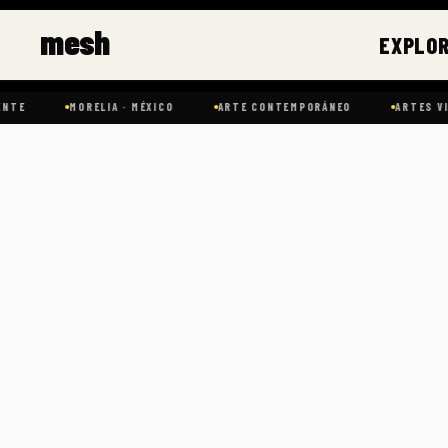
Ir
mesh
al
EXPLO
contenido
MORELIA · MÉXICO
ARTE CONTEMPORÁNEO
ARTES VISUALE