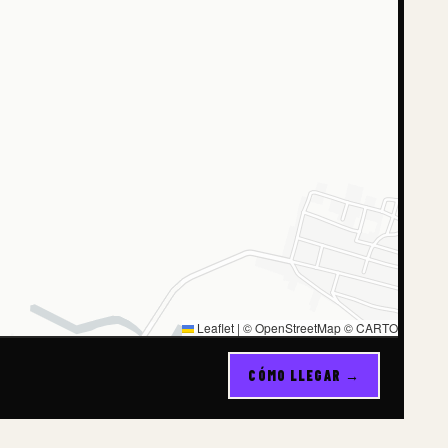
Leaflet
|
© OpenStreetMap © CARTO
CÓMO LLEGAR →