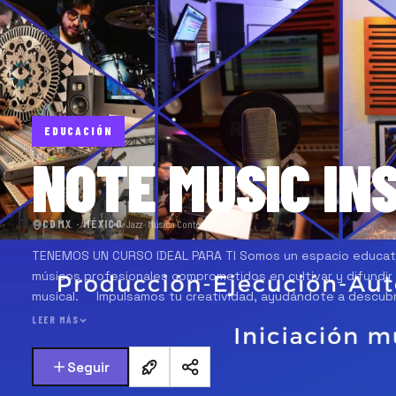
EDUCACIÓN
NOTE MUSIC IN
CDMX · MÉXICO
·
Jazz · Música Contemporánea
TENEMOS UN CURSO IDEAL PARA TI Somos un espacio educativ
músicos profesionales comprometidos en cultivar y difundir 
musical. Impulsamos tu creatividad, ayudándote a descubrir
tu propia voz, únete a nuestra comunidad y conéctate con
LEER MÁS
Seguir