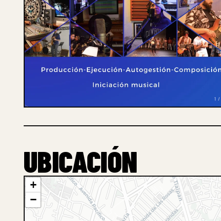
1 /
UBICACIÓN
+
−