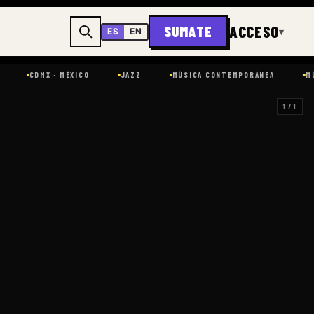
ACCESO
SUMATE
▾
ES
EN
X · MÉXICO
JAZZ
MÚSICA CONTEMPORÁNEA
MÚSICA Y SO
1 / 1