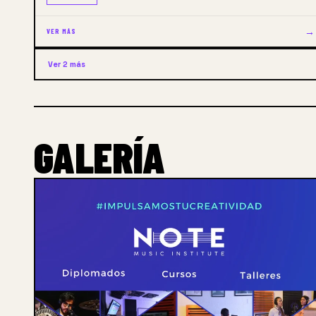
→
VER MÁS
Ver 2 más
GALERÍA