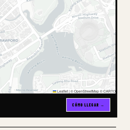
Leaflet
|
© OpenStreetMap © CARTO
CÓMO LLEGAR →