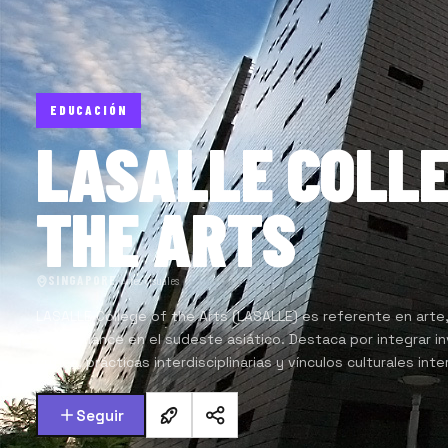
EDUCACIÓN
LASALLE COLLE
THE ARTS
SINGAPORE
·
Artes Visuales
LASALLE College of the Arts (LASALLE) es referente en arte
performance en el sudeste asiático. Destaca por integrar i
crítica, prácticas interdisciplinarias y vínculos culturales int
Seguir