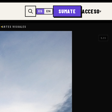
ACCESO
SUMATE
▾
ES
EN
S VISUALES
1 / 1