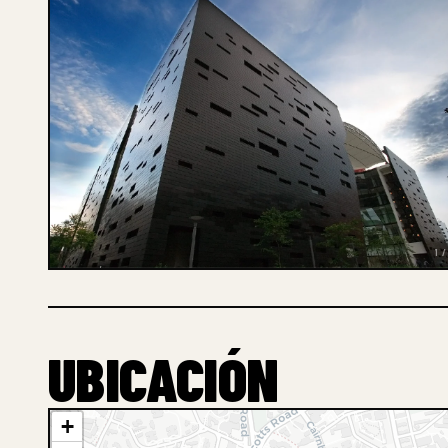
1 /
UBICACIÓN
+