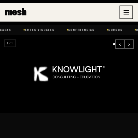
Ir
mesh
al
contenido
ARTES VISUALES
CONFERENCIAS
CURSOS
DISEÑO Y 
‹
›
1 / 1