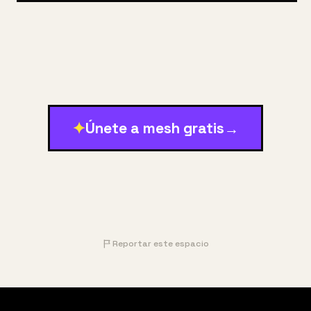
1. 
Comprender el fenómeno lumínico
: Estudiar las 
propiedades físicas de la luz, su comportamiento y 
✦
Únete a mesh gratis
→
su interacción con el espacio.
Reportar este espacio
2.
Explorar la luz como elemento escultórico
: 
Investigar cómo la luz puede ser utilizada desde el 