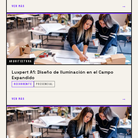
iluminación. Estos programas están diseñados para 
→
VER MÁS
derribar las barreras tradicionales que existen entre 
el diseño arquitectónico, el desarrollo técnico de 
proyectos de iluminación y la consultoría profesional 
en este campo, permitiendo una integración más 
fluida y efectiva de la iluminación en los proyectos 
arquitectónicos.
ARQUITECTURA
Luxpert A1: Diseño de Iluminación en el Campo
Expandido
RECURRENTE
PRESENCIAL
→
VER MÁS
Uno de los principales objetivos de los programas 
LUXPERT es abordar la percepción común de que la 
iluminación es una especialidad reservada solo para 