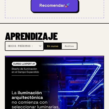
Recomendar
especialistas y consultores externos. 
Este 
enfoque coloca el poder y la creatividad 
directamente en manos de los arquitectos, 
fomentando una práctica autónoma y dinámica.
APRENDIZAJE
En curso
Archivo
Con una mentalidad independiente y creativa, somos 
la plataforma ideal para adquirir, aplicar y compartir 
conocimientos en diseño de iluminación. Hacemos 
que este conocimiento sea accesible de manera 
práctica y profesional: