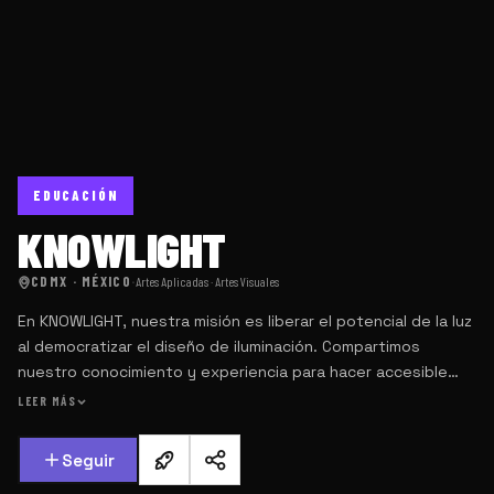
EDUCACIÓN
KNOWLIGHT
CDMX · MÉXICO
·
Artes Aplicadas · Artes Visuales
En KNOWLIGHT, nuestra misión es liberar el potencial de la luz
al democratizar el diseño de iluminación. Compartimos
nuestro conocimiento y experiencia para hacer accesible
esta disciplina, permitiendo a más personas crear espacios
LEER MÁS
inclusivos y eficientes.
Seguir