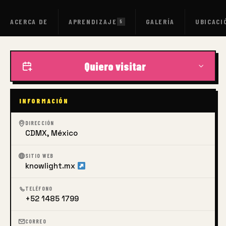
ACERCA DE
APRENDIZAJE
GALERÍA
UBICACI
5
Quiero visitar
INFORMACIÓN
DIRECCIÓN
CDMX, México
SITIO WEB
knowlight.mx
TELÉFONO
+52 1485 1799
CORREO