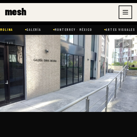
Ir
mesh
al
contenido
OLINA
GALERÍA
MONTERREY · MÉXICO
ARTES VISUALES
‹
›
1 / 1