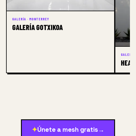
GALERÍA · MONTERREY
GALERÍA GOTXIKOA
GALERÍA
HEAR
✦
Únete a mesh gratis
→