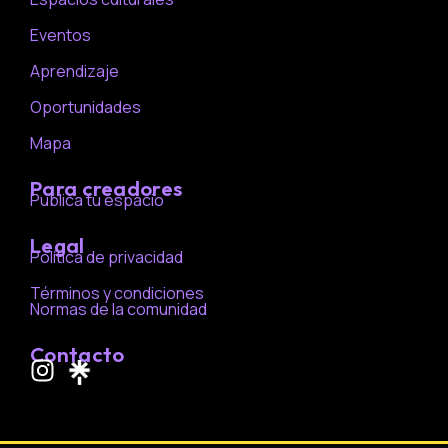
Eventos
Aprendizaje
Oportunidades
Mapa
Para creadores
Publica tu espacio
Legal
Política de privacidad
Términos y condiciones
Normas de la comunidad
Contacto
I
n
s
t