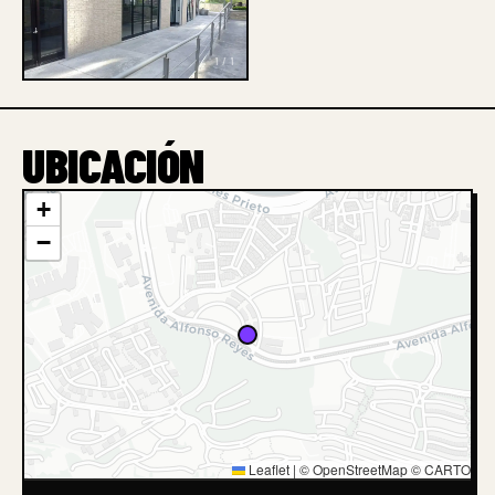
1 / 1
UBICACIÓN
+
−
Leaflet
|
© OpenStreetMap © CARTO