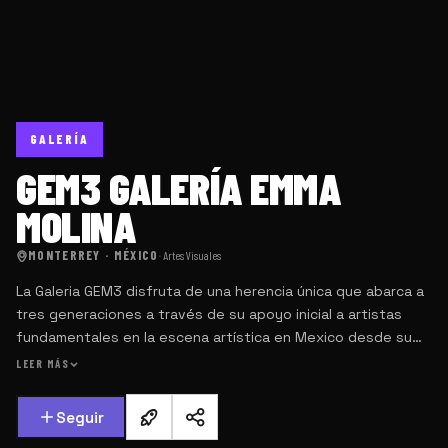
GALERÍA
GEM3 GALERÍA EMMA
MOLINA
MONTERREY · MÉXICO
·
Artes Visuales
La Galeria GEM3 disfruta de una herencia única que abarca a
tres generaciones a través de su apoyo inicial a artistas
fundamentales en la escena artística en Mexico desde su
apertura por Emma Molina en 1997. La Galeria con sus…
LEER MÁS
Seguir