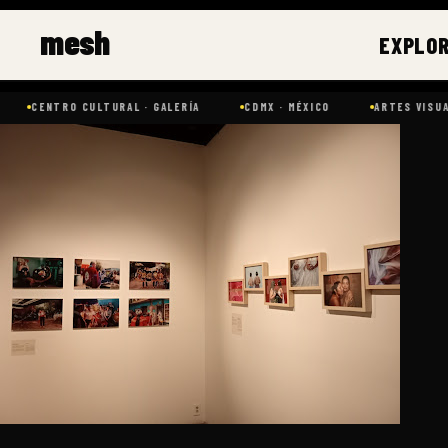
Ir
mesh
al
EXPLO
contenido
CENTRO CULTURAL · GALERÍA
CDMX · MÉXICO
ARTES VISUALES