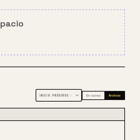
spacio
En curso
Archivo