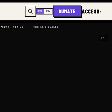
ACCESO
SUMATE
▾
ES
EN
X · MÉXICO
ARTES VISUALES
1 / 1