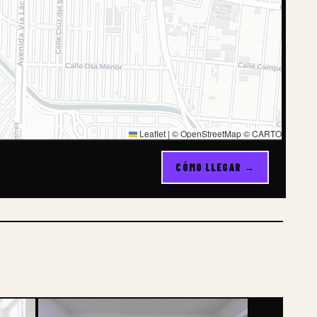
Leaflet
|
© OpenStreetMap © CARTO
CÓMO LLEGAR →