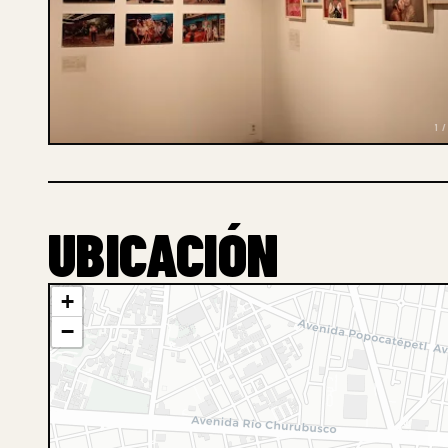
1 /
UBICACIÓN
+
−