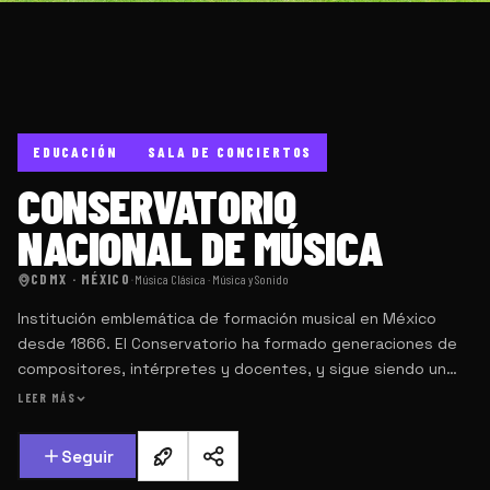
EDUCACIÓN
SALA DE CONCIERTOS
CONSERVATORIO
NACIONAL DE MÚSICA
CDMX · MÉXICO
·
Música Clásica · Música y Sonido
Institución emblemática de formación musical en México
desde 1866. El Conservatorio ha formado generaciones de
compositores, intérpretes y docentes, y sigue siendo un
pilar en la vida musical del país, combinando tradición
LEER MÁS
académica con talento emergente.
Seguir