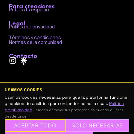
Para creadores
Publica tu espacio
Legal
Política de privacidad
Términos y condiciones
Normas de la comunidad
Contacto
I
n
s
t
a
USAMOS COOKIES
g
Usamos cookies necesarias para que la plataforma funcione
r
y cookies de analítica para entender cómo la usas.
Política
de privacidad
.
a
Puedes cambiar tus preferencias cuando quieras
desde tu perfil.
m
ACEPTAR TODO
SOLO NECESARIAS