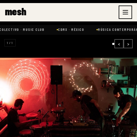
Ir
mesh
al
contenido
LECTIVO · MUSIC CLUB
CDMX · MÉXICO
MÚSICA CONTEMPORÁNE
‹
›
1 / 1