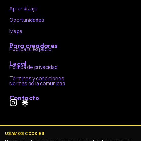
Aprendizaje
Oportunidades
Mapa
Para creadores
Publica tu espacio
Legal
Política de privacidad
Términos y condiciones
Normas de la comunidad
Contacto
I
n
s
t
a
USAMOS COOKIES