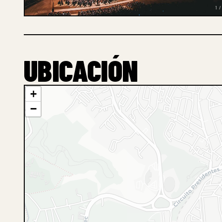
1 /
UBICACIÓN
+
−