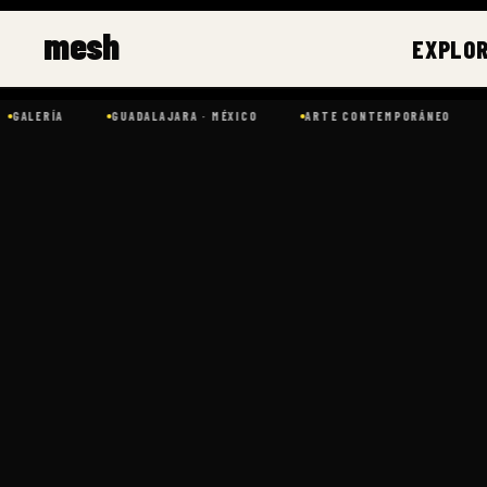
Ir
mesh
al
EXPLO
contenido
LERÍA
GUADALAJARA · MÉXICO
ARTE CONTEMPORÁNEO
AR