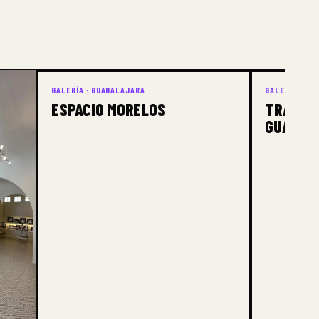
GALERÍA · GUADALAJARA
GALERÍA · GU
ESPACIO MORELOS
TRAVESÍ
GUADAL