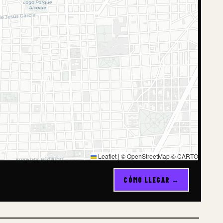
Leaflet
|
© OpenStreetMap © CARTO
CÓMO LLEGAR →