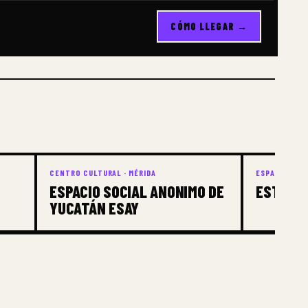
CÓMO LLEGAR →
CENTRO CULTURAL · MÉRIDA
ESPACIO INDE
ESPACIO SOCIAL ANONIMO DE
ESTO ES
YUCATÁN ESAY