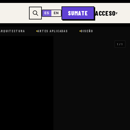
ACCESO
SUMATE
▾
ES
EN
ITECTURA
ARTES APLICADAS
DISEÑO
1 / 1