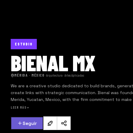
ESTUDIO
BIENAL MX
MÉRIDA · MÉXICO
·
Arquitectura · Artes Aplicadas
We are a creative studio dedicated to build brands, genera
create links with strategic communication. Bienal was found
Merida, Yucatan, Mexico, with the firm commitment to make 
built-in, high quality, innovative, passionate and transcende
LEER MÁS
Seguir