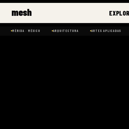
Ir
mesh
al
EXPLO
contenido
MÉRIDA · MÉXICO
ARQUITECTURA
ARTES APLICADAS
D