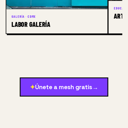
EDUCACI
ARTA
GALERÍA · CDMX
LABOR GALERÍA
✦
Únete a mesh gratis
→