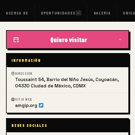
ACERCA DE
OPORTUNIDADES
GALERÍA
UBIC
—
Quiero visitar
INFORMACIÓN
DIRECCIÓN
Toussaint 54, Barrio del Niño Jesús, Coyoacán,
04330 Ciudad de México, CDMX
SITIO WEB
amgip.org
REDES SOCIALES