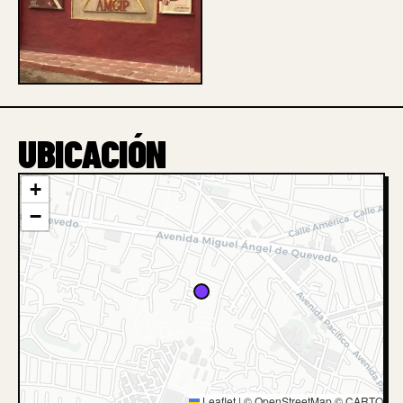
1 / 1
UBICACIÓN
+
−
Leaflet
|
© OpenStreetMap © CARTO