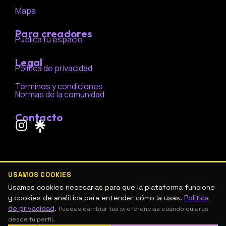
Mapa
Para creadores
Publica tu espacio
Legal
Política de privacidad
Términos y condiciones
Normas de la comunidad
Contacto
I
n
s
t
a
USAMOS COOKIES
g
Usamos cookies necesarias para que la plataforma funcione
r
y cookies de analítica para entender cómo la usas.
Política
de privacidad
.
a
Puedes cambiar tus preferencias cuando quieras
desde tu perfil.
m