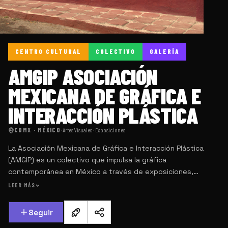
CENTRO CULTURAL
COLECTIVO
GALERÍA
AMGIP ASOCIACIÓN
MEXICANA DE GRÁFICA E
INTERACCIÓN PLÁSTICA
CDMX · MÉXICO
·
Artes Visuales · Exposiciones
La Asociación Mexicana de Gráfica e Interacción Plástica
(AMGIP) es un colectivo que impulsa la gráfica
contemporánea en México a través de exposiciones,
talleres y proyectos colaborativos. Promueve el diálogo
LEER MÁS
entre artistas y públicos, combinando tradición e innovación
para acercar las artes gráficas a diversas comunidades.
Seguir