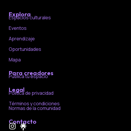
Explora
Espacios culturales
Eventos
Aprendizaje
Oportunidades
Mapa
Para creadores
Publica tu espacio
Legal
Política de privacidad
Términos y condiciones
Normas de la comunidad
Contacto
I