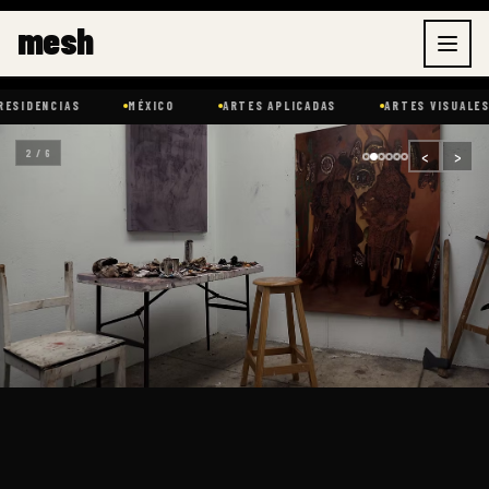
Ir
mesh
al
contenido
NCIAS
MÉXICO
ARTES APLICADAS
ARTES VISUALES
‹
›
2 / 6