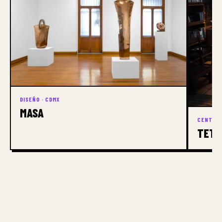
DISEÑO · CDMX
MASA
CENTRO 
TETE