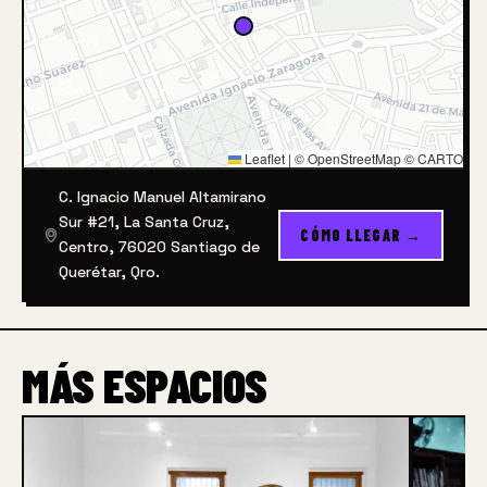
del cuestionar, 
y del deseo
de ver más allá.
Leaflet
|
© OpenStreetMap © CARTO
C. Ignacio Manuel Altamirano
Sur #21, La Santa Cruz,
Tomáte tu tiempo.
CÓMO LLEGAR →
Centro, 76020 Santiago de
No hay un mapa,
Querétar, Qro.
Piérdete. 
MÁS ESPACIOS
Bienvenidos…
*altaier es un proyecto itinerante y no tiene 
dirección fija.