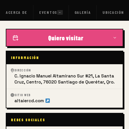
disciplinas creativas, sino que también es necesario
introducir otras profesiones como grandes expresiones del
ACERCA DE
EVENTOS
GALERÍA
UBICACIÓN
—
arte.
Quiero visitar
INFORMACIÓN
DIRECCIÓN
C. Ignacio Manuel Altamirano Sur #21, La Santa
Cruz, Centro, 76020 Santiago de Querétar, Qro.
SITIO WEB
altaiercd.com
REDES SOCIALES