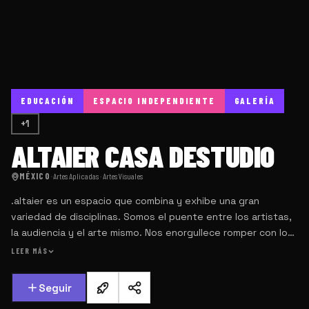
EDUCACIÓN
ESPACIO INDEPENDIENTE
GALERÍA
+1
ALTAIER CASA DESTUDIO
MÉXICO
·
Artes Aplicadas · Artes Visuales
.altaier es un espacio que combina y exhibe una gran
variedad de disciplinas. Somos el puente entre los artistas,
la audiencia y el arte mismo. Nos enorgullece romper con los
formatos convencionales de exposición creando nuevos
LEER MÁS
caminos de interacción, construcción y consumo del arte. No
solo porque nuestro contexto social demanda
Seguir
acercamientos más humanos y personales a todas las