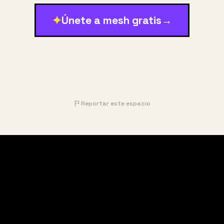
✦
Únete a mesh gratis
→
Reportar este espacio