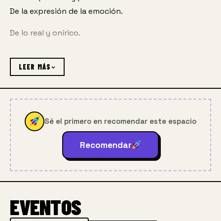
De la expresión de la emoción.
De lo real y onírico.
Lo inmaterial en lo físico. 
LEER MÁS
De ese espacio ideal
En el que todo es posible. 
Sé el primero en recomendar este espacio
Acércate más,.
Recomendar
Y mira.
Aún hay mas….
Acércate a lo que ves,
EVENTOS
lo que sientes 