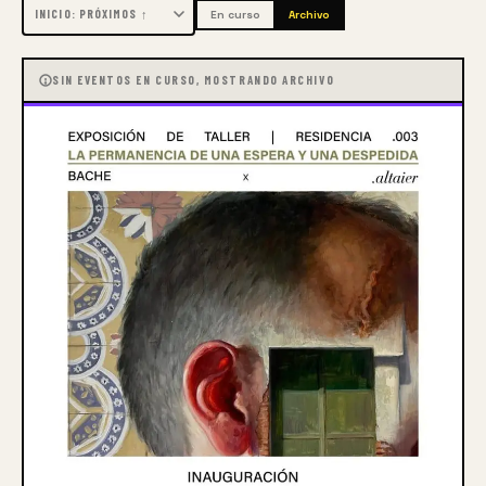
En curso
Archivo
y lo que escuchas. 
SIN EVENTOS EN CURSO, MOSTRANDO ARCHIVO
Acércate a ti mismo.
Acércate. 
Cuestiónate.
Siente,
¡Carajo! 
​Sólo siente.
Y pregunta.