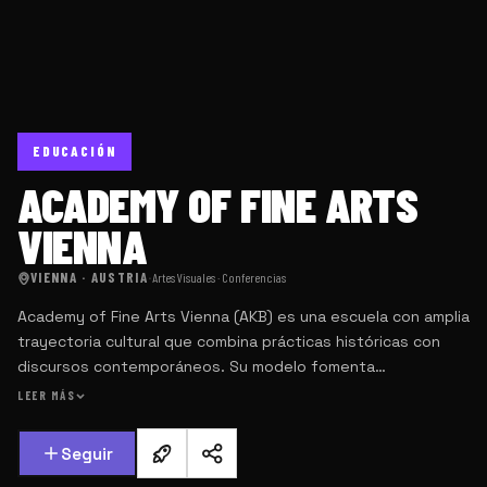
EDUCACIÓN
ACADEMY OF FINE ARTS
VIENNA
VIENNA · AUSTRIA
·
Artes Visuales · Conferencias
Academy of Fine Arts Vienna (AKB) es una escuela con amplia
trayectoria cultural que combina prácticas históricas con
discursos contemporáneos. Su modelo fomenta
investigación, crítica y exploración conceptual.
LEER MÁS
Seguir