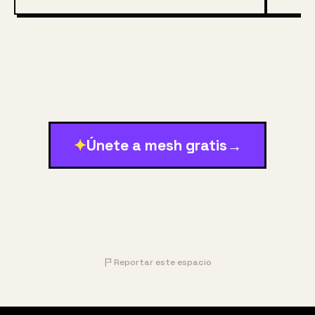
original. Actualmente, es la única universidad 
austriaca que no incluye la palabra «Universidad» en 
su denominación.
✦
Únete a mesh gratis
→
Reportar este espacio