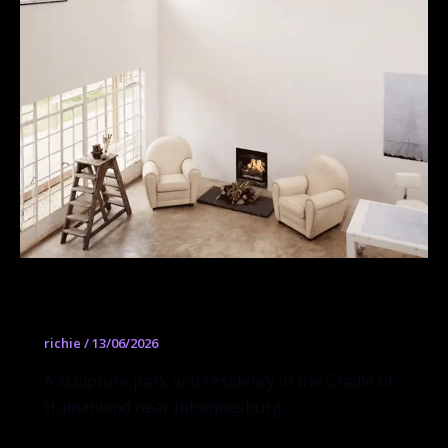
NIROX Foundation
richie
/
13/06/2026
A sculpture park and residency in the Cradle of
Humankind near Johannesburg.