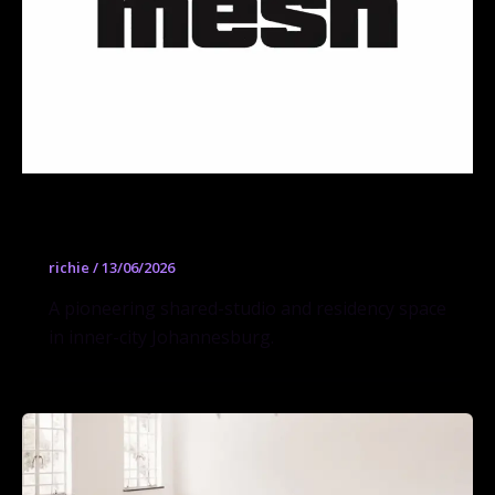
Bag Factory Artists’ Studios
richie
/
13/06/2026
A pioneering shared-studio and residency space
in inner-city Johannesburg.