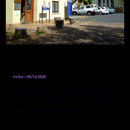
Michaelis School of Fine Art, University
of Cape Town
richie
/
05/12/2025
Michaelis School of Fine Art University of Cape
Town (MICHAELIS) es reconocida en África por
su énfasis en pensamiento crítico, investigación
visual y prácticas contemporáneas.