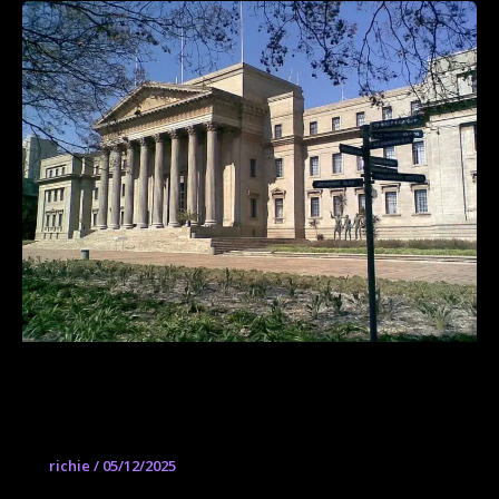
Wits School of Arts, University of the
Witwatersrand
richie
/
05/12/2025