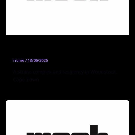
Greatmore Studios
richie
/
13/06/2026
A studio complex and residency in Woodstock,
Cape Town.