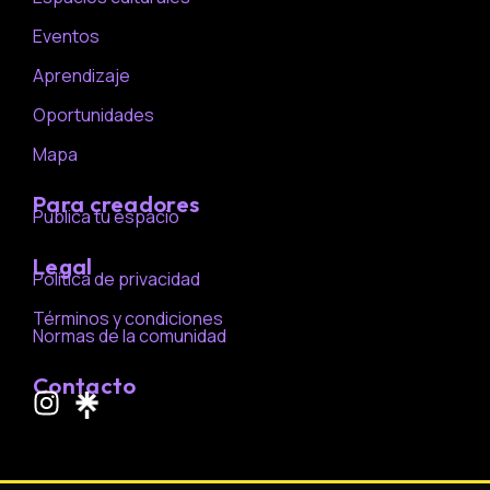
Eventos
Aprendizaje
Oportunidades
Mapa
Para creadores
Publica tu espacio
Legal
Política de privacidad
Términos y condiciones
Normas de la comunidad
Contacto
I
n
s
t