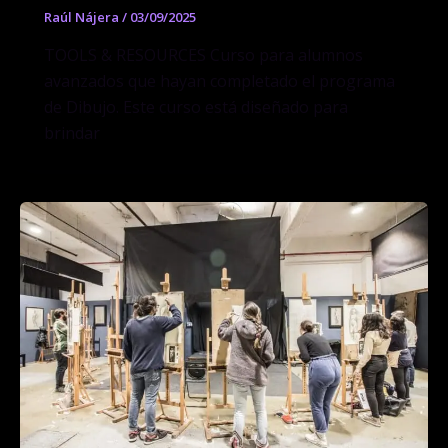
Raúl Nájera
/
03/09/2025
TOOLS & RESOURCES Curso para alumnos
avanzados que hayan completado el programa
de Dibujo. Este curso está diseñado para
brindar