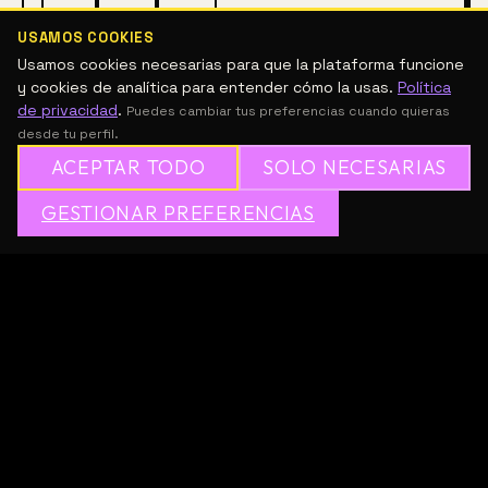
IG
FB
YT
USAMOS COOKIES
Usamos cookies necesarias para que la plataforma funcione
y cookies de analítica para entender cómo la usas.
Política
ACTUACIÓN
ARTE CONTEMPORÁNEO
ARTES ESCÉNICAS
de privacidad
.
Puedes cambiar tus preferencias cuando quieras
ARTES VISUALES
CINE Y MEDIA
CONCEPTUAL
CURADURÍA
desde tu perfil.
DANZA
DANZA CONTEMPORÁNEA
DIGITAL
DIGITAL
ACEPTAR TODO
SOLO NECESARIAS
DISEÑO
ESCULTURA
FOTOGRAFÍA
✦
GESTIONAR PREFERENCIAS
→
✕
ÚNETE A MESH GRATIS
GESTIÓN DE ARTE Y CULTURA
GRAFFITI
INSTALACIÓN
MERCADO DEL ARTE
MIXED
OBJETO
PERFORMANCE
TEATRO
TEXTIL
VIDEO
DESCRIPCIÓN
9 meses de programación en MADE dedicados a los 
procesos y al trabajo de artistas contemporáneas 
mexicanas.