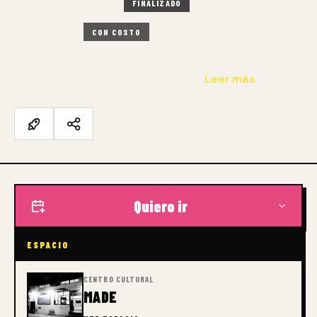
27 AGO – 31 MAY 2026
FINALIZADO
PRESENCIAL
CON COSTO
9 meses de programación en MADE dedicados a los
procesos y al trabajo de artistas…
Leer más
Quiero ir
ESPACIO
CENTRO CULTURAL
MADE