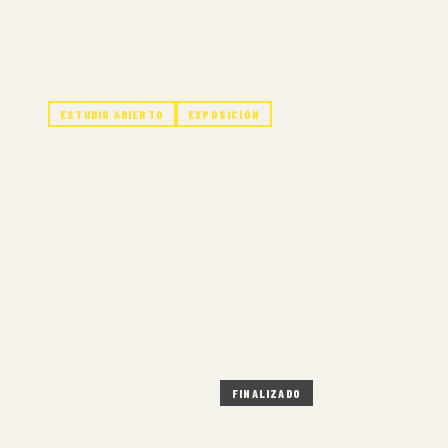
ESTUDIO ABIERTO
EXPOSICIÓN
CLOSING! MUEL
: DE TUS PERLA
PERLAS.
7 NOV – 7 NOV 2025
FINALIZADO
PRESENCIAL