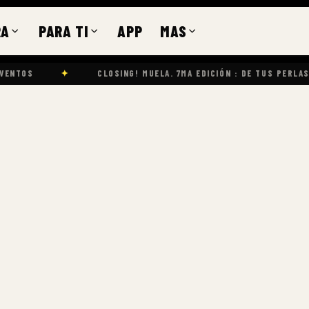
RA
PARA TI
APP
MAS
✦
CLOSING! MUELA. 7MA EDICIÓN : DE TUS PERLAS A MIS PERLAS