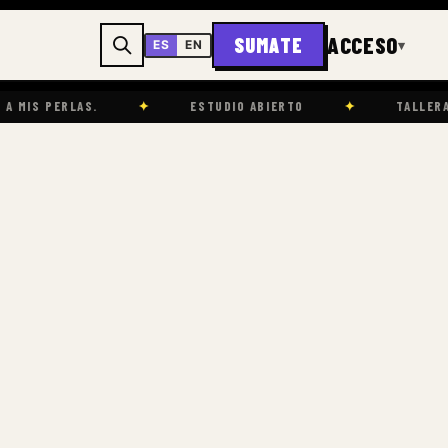
ACCESO
SUMATE
▾
ES
EN
.
✦
ESTUDIO ABIERTO
✦
TALLERA CASA PIL