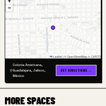
+
−
Leaflet
|
© OpenStreetMap © CARTO
Colonia Americana,
Guadalajara, Jalisco,
GET DIRECTIONS →
México
MORE SPACES