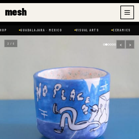
Skip
mesh
to
content
GUADALAJARA · MEXICO
VISUAL ARTS
CERAMICS
GRA
‹
›
2 / 6