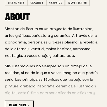
VISUAL ARTS
CERAMICS
GRAPHICS
ILLUSTRATION
ABOUT
Monton de Basura es un proyecto de ilustración, 
artes gráficas, caricatura y cerámica. A través de la 
iconografía, personajes y piezas plasmo la rebeldía 
de la eterna juventud, malos hábitos, sarcasmo, 
nostalgia, a veces enojo y cultura pop. 
Mis ilustraciones no siempre son un reflejo de la 
realidad, si no de lo que a veces imagino que podría 
serlo. Las principales técnicas que trabajo son la 
pintura, grabado, risografia, cerámica e ilustración 
digital, esta última para ser aplicada en stickers y 
prints. Actualmente soy residente de La Casa del 
READ MORE
Autor Zapopan, en donde estoy trabajando en un 