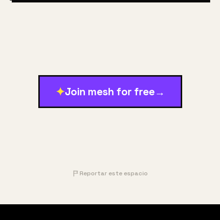
✦
Join mesh for free
→
Reportar este espacio