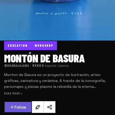
EDUCATION
WORKSHOP
MONTÓN DE BASURA
GUADALAJARA · MEXICO
·
Visual Arts · Ceramics
Monton de Basura es un proyecto de ilustración, artes
gráficas, caricatura y cerámica. A través de la iconografía,
personajes y piezas plasmo la rebeldía de la eterna
juventud, malos hábitos, sarcasmo, nostalgia, a veces enojo
READ MORE
y cultura pop. Mis ilustraciones…
Follow