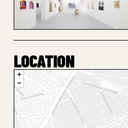
1 /
LOCATION
+
−