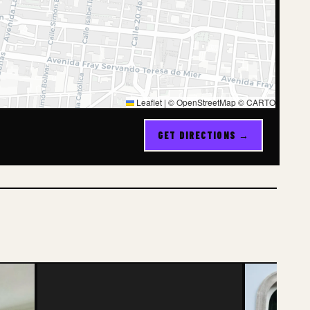
Leaflet
|
© OpenStreetMap © CARTO
GET DIRECTIONS →