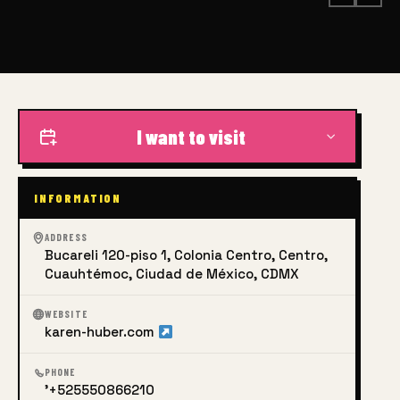
I want to visit
INFORMATION
ADDRESS
Bucareli 120-piso 1, Colonia Centro, Centro,
Cuauhtémoc, Ciudad de México, CDMX
WEBSITE
karen-huber.com
PHONE
'+525550866210