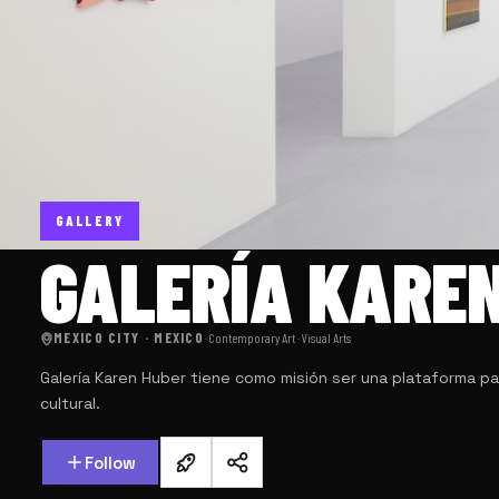
GALLERY
GALERÍA KARE
MEXICO CITY · MEXICO
·
Contemporary Art · Visual Arts
Galería Karen Huber tiene como misión ser una plataforma par
cultural.
Follow