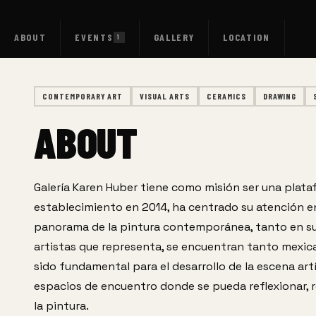
ABOUT
EVENTS
GALLERY
LOCATION
1
CONTEMPORARY ART
VISUAL ARTS
CERAMICS
DRAWING
ABOUT
Galería Karen Huber tiene como misión ser una platafo
establecimiento en 2014, ha centrado su atención en e
panorama de la pintura contemporánea, tanto en su
artistas que representa, se encuentran tanto mexic
sido fundamental para el desarrollo de la escena art
espacios de encuentro donde se pueda reflexionar, r
la pintura.