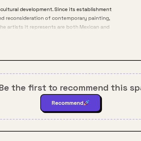
r cultural development. Since its establishment 
 and reconsideration of contemporary painting, 
e artists it represents are both Mexican and 
 fundamental to the development of the art 
s where reflection, dialogue, and deepening in 
Be the first to recommend this s
Recommend