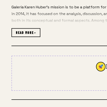
Galería Karen Huber’s mission is to be a platform fo
in 2014, it has focused on the analysis, discussion,
both in its conceptual and formal aspects. Among th
international painters whose contribution has been
READ MORE
scene in Mexico City. We create spaces for encounter
the field of painting can take place.