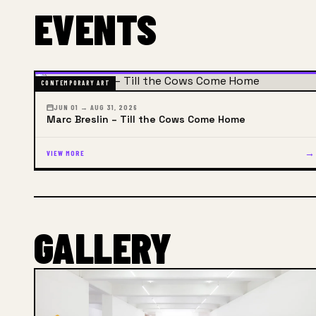
EVENTS
CONTEMPORARY ART
JUN 01 → AUG 31, 2026
Marc Breslin – Till the Cows Come Home
→
VIEW MORE
GALLERY