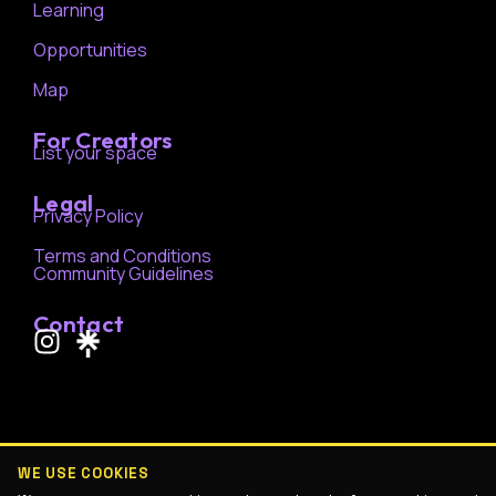
Learning
Opportunities
Map
For Creators
List your space
Legal
Privacy Policy
Terms and Conditions
Community Guidelines
Contact
I
n
s
t
a
g
WE USE COOKIES