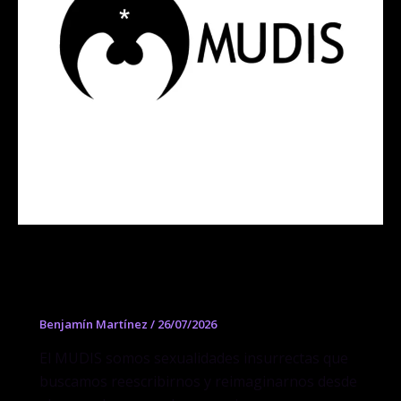
Museo Digital de la Insurrección
Sexual
Benjamín Martínez
/
26/07/2026
El MUDIS somos sexualidades insurrectas que
buscamos reescribirnos y reimaginarnos desde