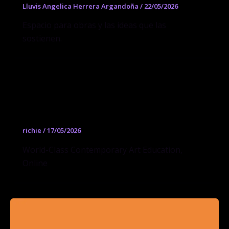
Lluvis Angelica Herrera Argandoña
/
22/05/2026
Espacio para obras y las ideas que las
sostienen.
Arteway
richie
/
17/05/2026
World-Class Contemporary Art Education,
Online