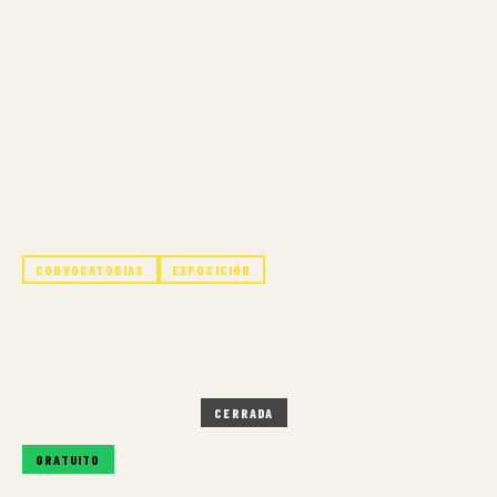
CONVOCATORIAS
EXPOSICIÓN
BIENAL Y CONCURSO DE ARTE
2025 EN LA NCI
CERRADA, 19 SEP 2025
CERRADA
GRATUITO