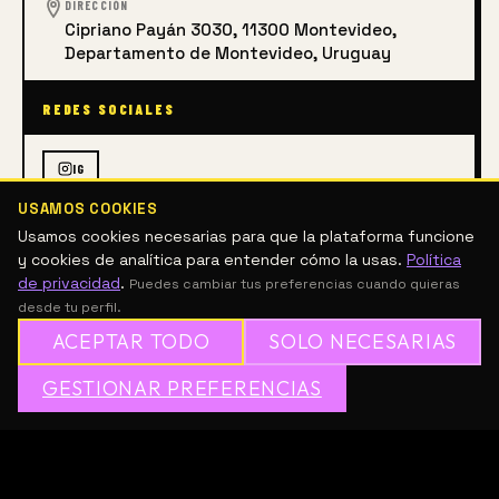
DIRECCIÓN
Cipriano Payán 3030, 11300 Montevideo,
Departamento de Montevideo, Uruguay
REDES SOCIALES
IG
USAMOS COOKIES
Usamos cookies necesarias para que la plataforma funcione
ARTES VISUALES
ESCULTURA
FOTOGRAFÍA
PINTURA
y cookies de analítica para entender cómo la usas.
Política
de privacidad
.
Puedes cambiar tus preferencias cuando quieras
desde tu perfil.
DESCRIPCIÓN
ACEPTAR TODO
SOLO NECESARIAS
Se acerca la Bienal y Concurso comunitario de arte 
✦
GESTIONAR PREFERENCIAS
→
✕
ÚNETE A MESH GRATIS
2025 
Desde pinturas, esculturas o fotografías, ya podes 
postularte para participar de la Bienal y Concurso 